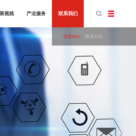
策视线
产业服务
联系我们
达制造
国家政策
光大产城
区域政策
人才引培平台
光达环境
产业政策
协会联动平台
光企会
科研技术平台
招贤纳士
联系方式