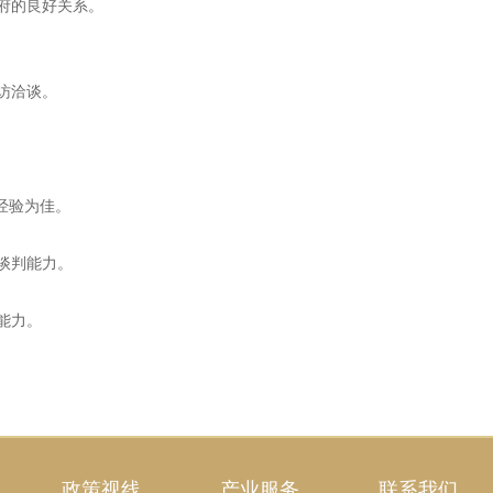
府的良好关系。
访洽谈。
经验为佳。
谈判能力。
能力。
政策视线
产业服务
联系我们