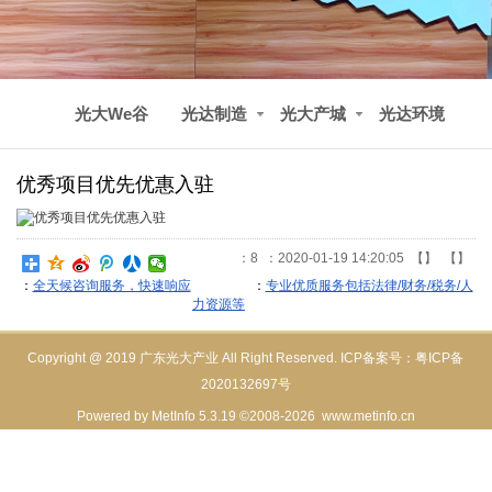
光大We谷
光达制造
光大产城
光达环境
优秀项目优先优惠入驻
：
8
：2020-01-19 14:20:05 【
】 【
】
：
全天候咨询服务，快速响应
：
专业优质服务包括法律/财务/税务/人
力资源等
Copyright @ 2019 广东光大产业 All Right Reserved. ICP备案号：
粤ICP备
2020132697号
Powered by
MetInfo 5.3.19
©2008-2026
www.metinfo.cn