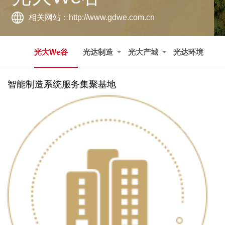
相关网站：
http://www.gdwe.com.cn
20
160
光大We谷
光达制造
光大产城
光达环境
亿
家
年产值
相关领域产业
智能制造系统服务集聚基地
4000
万
相关领域产业
8000
名
从业技术人员