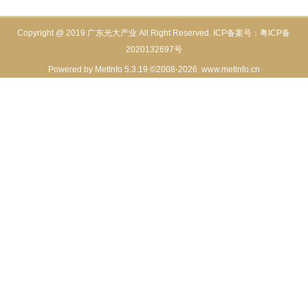
Copyright @ 2019 广东光大产业 All Right Reserved. ICP备案号：
粤ICP备
2020132697号
Powered by
MetInfo 5.3.19
©2008-2026
www.metinfo.cn