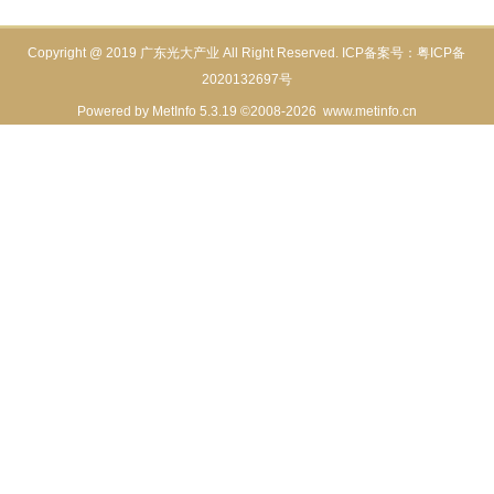
Copyright @ 2019 广东光大产业 All Right Reserved. ICP备案号：
粤ICP备
2020132697号
Powered by
MetInfo 5.3.19
©2008-2026
www.metinfo.cn